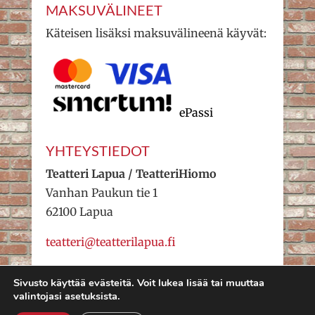
MAKSUVÄLINEET
Käteisen lisäksi maksuvälineenä käyvät:
ePassi
YHTEYSTIEDOT
Teatteri Lapua / TeatteriHiomo
Vanhan Paukun tie 1
62100 Lapua
teatteri@teatterilapua.fi
Sivusto käyttää evästeitä. Voit lukea lisää tai muuttaa
valintojasi asetuksista.
Teatteri Lapua 2022 – Valakia
Lipunmyynti