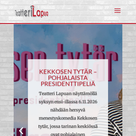
KEKKOSEN TYTÄR –
POHJALAISTA
PRESIDENTTIPELIÄ
Teatteri Lapuan näyttämöllä
syksyn ensi-illassa 6.11.2026
nähdään hersyvä
menestyskomedia Kekkosen
tytär, jossa tarinan keskiössä
ovat pohjalainen