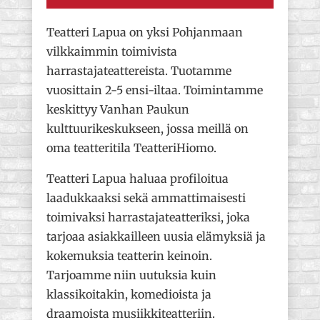
Teatteri Lapua on yksi Pohjanmaan
vilkkaimmin toimivista
harrastajateattereista. Tuotamme
vuosittain 2-5 ensi-iltaa. Toimintamme
keskittyy Vanhan Paukun
kulttuurikeskukseen, jossa meillä on
oma teatteritila TeatteriHiomo.
Teatteri Lapua haluaa profiloitua
laadukkaaksi sekä ammattimaisesti
toimivaksi harrastajateatteriksi, joka
tarjoaa asiakkailleen uusia elämyksiä ja
kokemuksia teatterin keinoin.
Tarjoamme niin uutuksia kuin
klassikoitakin, komedioista ja
draamoista musiikkiteatteriin.