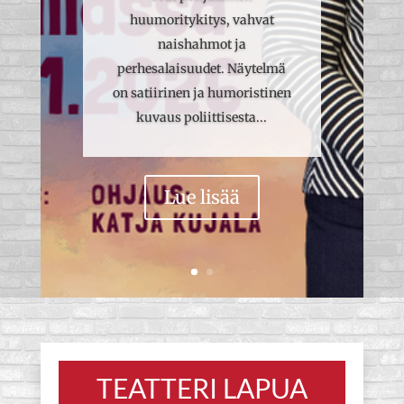
huumoritykitys, vahvat
naishahmot ja
perhesalaisuudet. Näytelmä
on satiirinen ja humoristinen
kuvaus poliittisesta...
Lue lisää
TEATTERI LAPUA