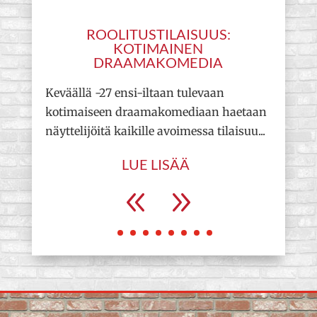
ROOLITUSTILAISUUS:
KOTIMAINEN
DRAAMAKOMEDIA
Teat
Keväällä -27 ensi-iltaan tulevaan
ensi
kotimaiseen draamakomediaan haetaan
mene
näyttelijöitä kaikille avoimessa tilaisuu...
LUE LISÄÄ