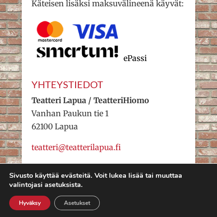
Käteisen lisäksi maksuvälineenä käyvät:
ePassi
YHTEYSTIEDOT
Teatteri Lapua / TeatteriHiomo
Vanhan Paukun tie 1
62100 Lapua
teatteri@teatterilapua.fi
Sivusto käyttää evästeitä. Voit lukea lisää tai muuttaa
valintojasi asetuksista.
Teatteri Lapua 2022 – Valakia
Lipunmyynti
Hyväksy
Asetukset
Interactive Oy