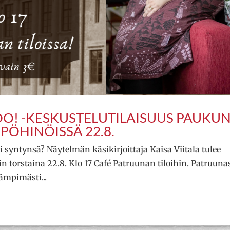
OO! -KESKUSTELUTILAISUUS PAUKU
PÖHINÖISSÄ 22.8.
 syntynsä? Näytelmän käsikirjoittaja Kaisa Viitala tulee
 torstaina 22.8. Klo 17 Café Patruunan tiloihin. Patruuna
ämpimästi...