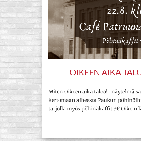
OIKEEN AIKA TAL
Miten Oikeen aika taloo! -näytelmä sai
kertomaan aiheesta Paukun pöhinöihin
tarjolla myös pöhinäkaffit 3€ Oikein l