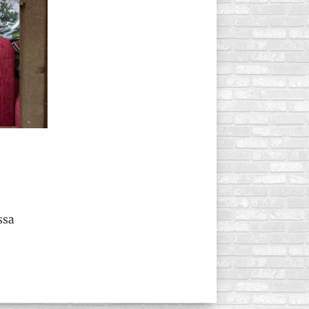
N
ssa