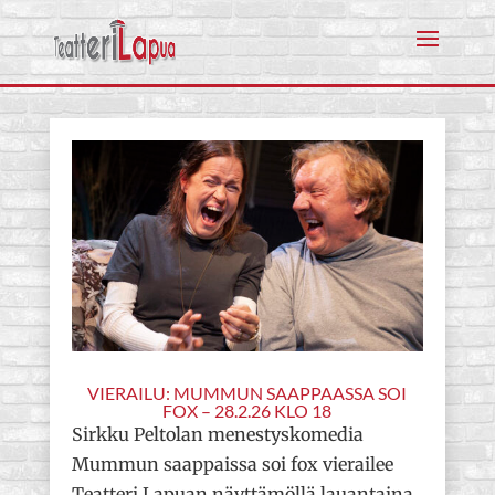
VIERAILU: MUMMUN SAAPPAASSA SOI
FOX – 28.2.26 KLO 18
Sirkku Peltolan menestyskomedia
Mummun saappaissa soi fox vierailee
Teatteri Lapuan näyttämöllä lauantaina