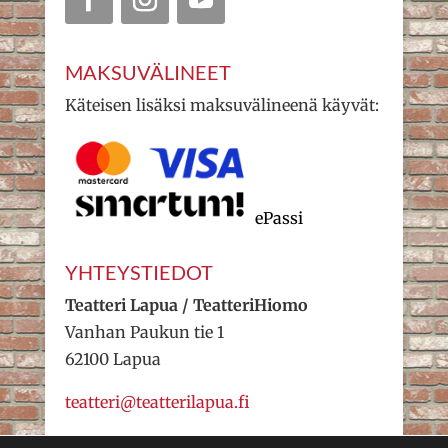
MAKSUVÄLINEET
Käteisen lisäksi maksuvälineenä käyvät:
ePassi
YHTEYSTIEDOT
Teatteri Lapua / TeatteriHiomo
Vanhan Paukun tie 1
62100 Lapua
teatteri@teatterilapua.fi