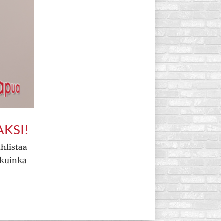
KSI!
uhlistaa
 kuinka