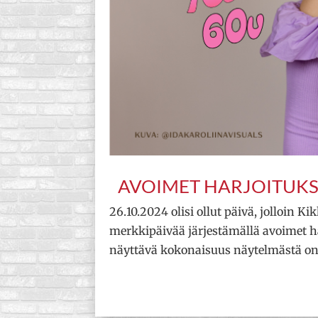
AVOIMET HARJOITUKS
26.10.2024 olisi ollut päivä, jolloin K
merkkipäivää järjestämällä avoimet ha
näyttävä kokonaisuus näytelmästä onk