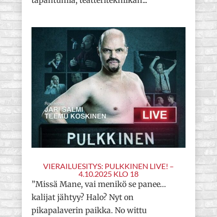
VIERAILUESITYS: PULKKINEN LIVE! –
4.10.2025 KLO 18
”Missä Mane, vai menikö se panee…
kalijat jähtyy? Halo? Nyt on
pikapalaverin paikka. No wittu