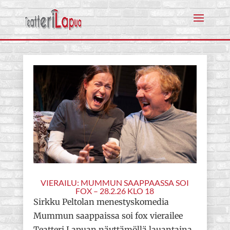
VIERAILU: MUMMUN SAAPPAASSA SOI
FOX – 28.2.26 KLO 18
Sirkku Peltolan menestyskomedia
Mummun saappaissa soi fox vierailee
Teatteri Lapuan näyttämöllä lauantaina