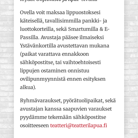
Ovella voit maksaa lippuostoksesi
käteisellä, tavallisimmilla pankki- ja
luottokorteilla, sekä Smartumilla & E-
Passilla. Avustaja pääsee ilmaiseksi
Ystävänkortilla avustettavan mukana
(paikat varattava ennakkoon
sähköpostitse, tai vaihtoehtoisesti
lippujen ostaminen onnistuu
ovilipunmyynnistä ennen esityksen
alkua).
Ryhmävaraukset, pyörätuolipaikat, sekä
avustajan kanssa saapuvien varaukset
pyydämme tekemään sähköpostitse
osoitteeseen
teatteri@teatterilapua.fi