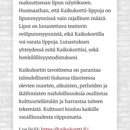
maksuttoman lipun näytökseen.
Huomaathan, että Kaikukortti-lippuja on
lipunmyynnissä vain rajallinen määrä.
Liput on lunastettava teatterin
ovilipunmyynnistä, eikä Kaikukortilla
voi varata lippuja. Lunastuksen
yhteydessä esitä Kaikukorttisi, sekä
henkilöllisyystodistuksesi.
Kaikukortin tavoitteena on parantaa
taloudellisesti tiukassa tilanteessa
olevien nuorten, aikuisten, perheiden ja
ikäihmisten mahdollisuuksia osallistua
kulttuurielämään ja harrastaa taiteen
tekemistä. Kulttuuri kuuluu kaikille
varallisuudesta riippumatta.
Lue lisää:
https://kaikukortti.fi/