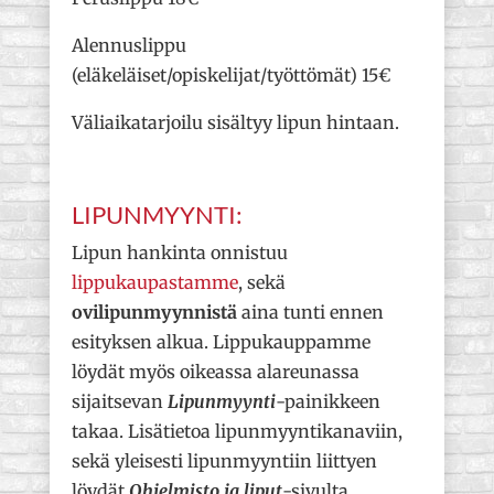
Alennuslippu
(eläkeläiset/opiskelijat/työttömät) 15€
Väliaikatarjoilu sisältyy lipun hintaan.
LIPUNMYYNTI:
Lipun hankinta onnistuu
lippukaupastamme
, sekä
ovilipunmyynnistä
aina tunti ennen
esityksen alkua. Lippukauppamme
löydät myös oikeassa alareunassa
sijaitsevan
Lipunmyynti
-painikkeen
takaa. Lisätietoa lipunmyyntikanaviin,
sekä yleisesti lipunmyyntiin liittyen
löydät
Ohjelmisto ja liput
-sivulta