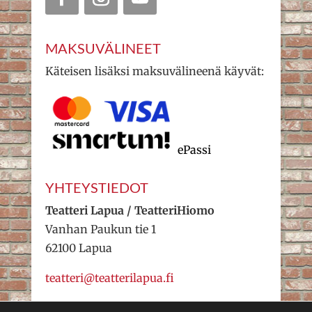
MAKSUVÄLINEET
Käteisen lisäksi maksuvälineenä käyvät:
ePassi
YHTEYSTIEDOT
Teatteri Lapua / TeatteriHiomo
Vanhan Paukun tie 1
62100 Lapua
teatteri@teatterilapua.fi