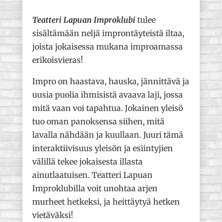
Teatteri Lapuan Improklubi
tulee
sisältämään neljä improntäyteistä iltaa,
joista jokaisessa mukana improamassa
erikoisvieras!
Impro on haastava, hauska, jännittävä ja
uusia puolia ihmisistä avaava laji, jossa
mitä vaan voi tapahtua. Jokainen yleisö
tuo oman panoksensa siihen, mitä
lavalla nähdään ja kuullaan. Juuri tämä
interaktiivisuus yleisön ja esiintyjien
välillä tekee jokaisesta illasta
ainutlaatuisen. Teatteri Lapuan
Improklubilla voit unohtaa arjen
murheet hetkeksi, ja heittäytyä hetken
vietäväksi!