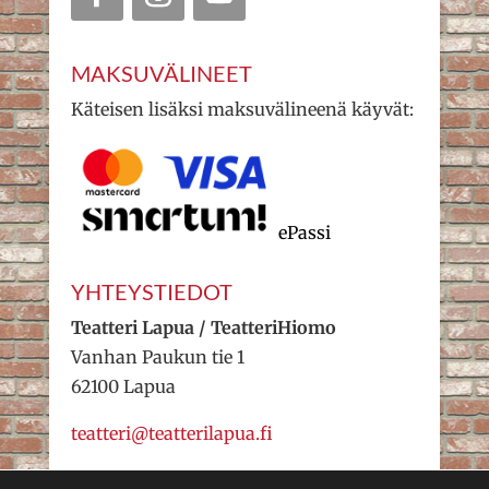
MAKSUVÄLINEET
Käteisen lisäksi maksuvälineenä käyvät:
ePassi
YHTEYSTIEDOT
Teatteri Lapua / TeatteriHiomo
Vanhan Paukun tie 1
62100 Lapua
teatteri@teatterilapua.fi