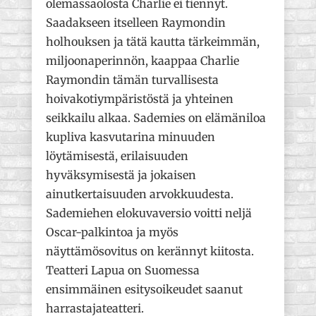
olemassaolosta Charlie ei tiennyt.
Saadakseen itselleen Raymondin
holhouksen ja tätä kautta tärkeimmän,
miljoonaperinnön, kaappaa Charlie
Raymondin tämän turvallisesta
hoivakotiympäristöstä ja yhteinen
seikkailu alkaa. Sademies on elämäniloa
kupliva kasvutarina minuuden
löytämisestä, erilaisuuden
hyväksymisestä ja jokaisen
ainutkertaisuuden arvokkuudesta.
Sademiehen elokuvaversio voitti neljä
Oscar-palkintoa ja myös
näyttämösovitus on kerännyt kiitosta.
Teatteri Lapua on Suomessa
ensimmäinen esitysoikeudet saanut
harrastajateatteri.