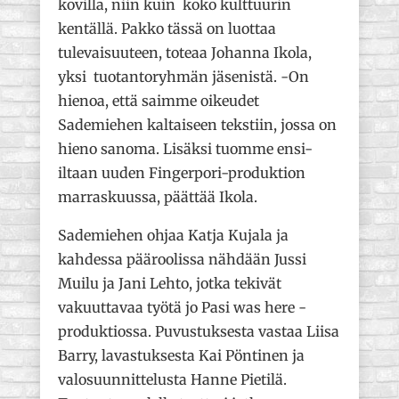
kovilla, niin kuin koko kulttuurin
kentällä. Pakko tässä on luottaa
tulevaisuuteen, toteaa Johanna Ikola,
yksi tuotantoryhmän jäsenistä. -On
hienoa, että saimme oikeudet
Sademiehen kaltaiseen tekstiin, jossa on
hieno sanoma. Lisäksi tuomme ensi-
iltaan uuden Fingerpori-produktion
marraskuussa, päättää Ikola.
Sademiehen ohjaa Katja Kujala ja
kahdessa pääroolissa nähdään Jussi
Muilu ja Jani Lehto, jotka tekivät
vakuuttavaa työtä jo Pasi was here -
produktiossa. Puvustuksesta vastaa Liisa
Barry, lavastuksesta Kai Pöntinen ja
valosuunnittelusta Hanne Pietilä.