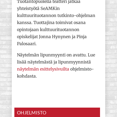
Tuotantopuolella teatteri jatkaa
yhteistyötä SeAMKin
kulttuurituotannon tutkinto-ohjelman
kanssa. Tuottajina toimivat osana
opintojaan kulttuurituotannon
opiskelijat Jonna Hynynen ja Pinja
Palosaari.
Näytelmän lipunmyynti on avattu. Lue
lisää näytelmästä ja lipunmyynnistä
näytelmän esittelysivuilta
ohjelmisto-
kohdasta.
OHJELMISTO