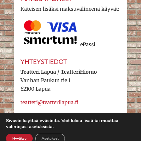
Käteisen lisäksi maksuvälineenä käyvät:
ePassi
YHTEYSTIEDOT
Teatteri Lapua / TeatteriHiomo
Vanhan Paukun tie 1
62100 Lapua
teatteri@teatterilapua.fi
Sivusto käyttää evästeitä. Voit lukea lisää tai muuttaa
valintojasi asetuksista.
Teatteri Lapua 2022 – Valakia
Lipunmyynti
Hyväksy
Asetukset