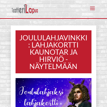
JOULULAHJAVINKKI
: LAHJAKORTTI
KAUNOTAR JA
HIRVIÖ -
NÄYTELMÄÄN