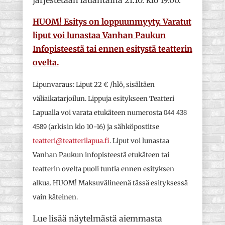
järjestetään lauantaina 21.10. klo 19.00.
HUOM! Esitys on loppuunmyyty. Varatut
liput voi lunastaa Vanhan Paukun
Infopisteestä tai ennen esitystä teatterin
ovelta.
Lipunvaraus: Liput 22 € /hlö, sisältäen
väliaikatarjoilun. Lippuja esitykseen Teatteri
Lapualla voi varata etukäteen numerosta
044 438
(arkisin klo 10-16) ja sähköpostitse
4589
teatteri@teatterilapua.fi
. Liput voi lunastaa
Vanhan Paukun infopisteestä etukäteen tai
teatterin ovelta puoli tuntia ennen esityksen
alkua. HUOM! Maksuvälineenä tässä esityksessä
vain käteinen.
Lue lisää näytelmästä aiemmasta