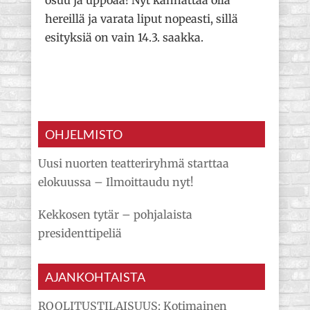
osuu ja uppoaa! Nyt kannattaa olla
hereillä ja varata liput nopeasti, sillä
esityksiä on vain 14.3. saakka.
OHJELMISTO
Uusi nuorten teatteriryhmä starttaa
elokuussa – Ilmoittaudu nyt!
Kekkosen tytär – pohjalaista
presidenttipeliä
AJANKOHTAISTA
ROOLITUSTILAISUUS: Kotimainen