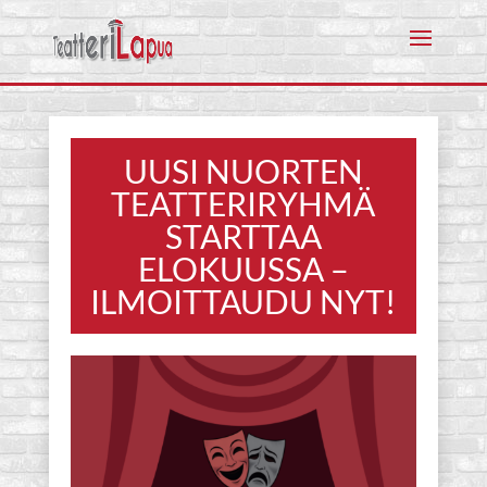
UUSI NUORTEN
TEATTERIRYHMÄ
STARTTAA
ELOKUUSSA –
ILMOITTAUDU NYT!