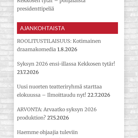
Kekkosen tytär – pohjalaista
presidenttipeliä
AJANKOHTAISTA
ROOLITUSTILAISUUS: Kotimainen
draamakomedia
1.8.2026
Syksyn 2026 ensi-illassa Kekkosen tytär!
23.7.2026
Uusi nuorten teatteriryhmä starttaa
elokuussa – Ilmoittaudu nyt!
22.7.2026
ARVONTA: Arvaatko syksyn 2026
produktion?
27.5.2026
Haemme ohjaajia tuleviin