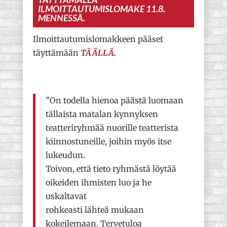
ILMOITTAUTUMISLOMAKE 11.8.
MENNESSÄ.
Ilmoittautumislomakkeen pääset
täyttämään
TÄÄLLÄ
.
”On todella hienoa päästä luomaan
tällaista matalan kynnyksen
teatteriryhmää nuorille teatterista
kiinnostuneille, joihin myös itse
lukeudun.
Toivon, että tieto ryhmästä löytää
oikeiden ihmisten luo ja he
uskaltavat
rohkeasti lähteä mukaan
kokeilemaan. Tervetuloa