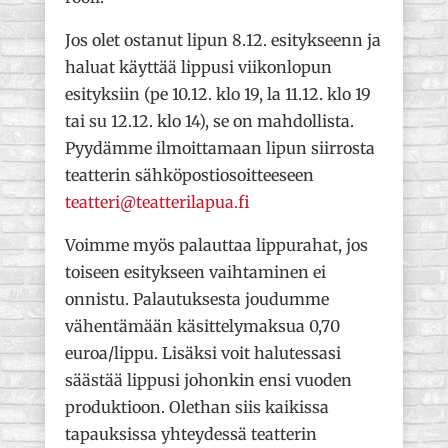
Jos olet ostanut lipun 8.12. esitykseenn ja
haluat käyttää lippusi viikonlopun
esityksiin (pe 10.12. klo 19, la 11.12. klo 19
tai su 12.12. klo 14), se on mahdollista.
Pyydämme ilmoittamaan lipun siirrosta
teatterin sähköpostiosoitteeseen
teatteri@teatterilapua.fi
Voimme myös palauttaa lippurahat, jos
toiseen esitykseen vaihtaminen ei
onnistu. Palautuksesta joudumme
vähentämään käsittelymaksua 0,70
euroa/lippu. Lisäksi voit halutessasi
säästää lippusi johonkin ensi vuoden
produktioon. Olethan siis kaikissa
tapauksissa yhteydessä teatterin