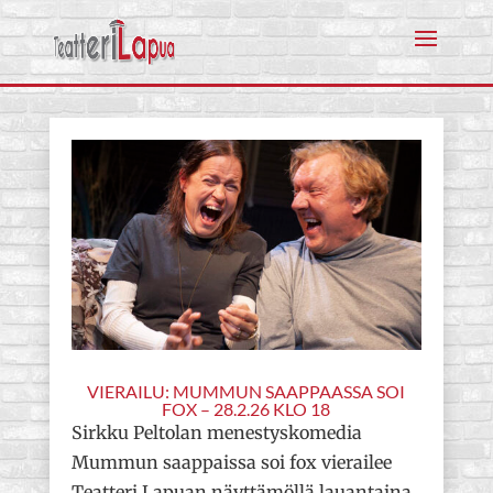
VIERAILU: MUMMUN SAAPPAASSA SOI
FOX – 28.2.26 KLO 18
Sirkku Peltolan menestyskomedia
Mummun saappaissa soi fox vierailee
Teatteri Lapuan näyttämöllä lauantaina