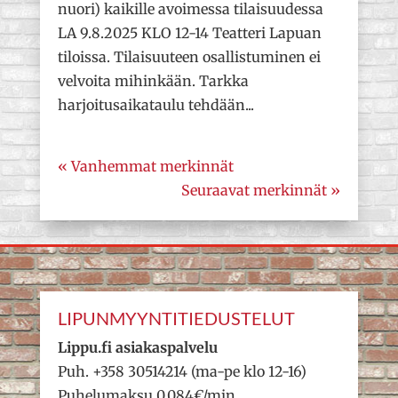
nuori) kaikille avoimessa tilaisuudessa
LA 9.8.2025 KLO 12-14 Teatteri Lapuan
tiloissa. Tilaisuuteen osallistuminen ei
velvoita mihinkään. Tarkka
harjoitusaikataulu tehdään...
« Vanhemmat merkinnät
Seuraavat merkinnät »
LIPUNMYYNTITIEDUSTELUT
Lippu.fi asiakaspalvelu
Puh. +358 30514214 (ma-pe klo 12-16)
Puhelumaksu 0,084€/min