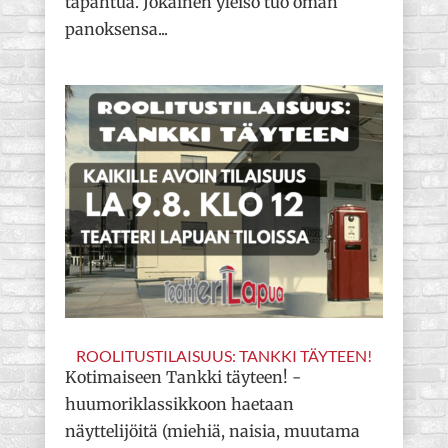
tapahtua. Jokainen yleisö tuo oman
panoksensa...
ROOLITUSTILAISUUS: TANKKI TÄYTEEN!
Kotimaiseen Tankki täyteen! -
huumoriklassikkoon haetaan
näyttelijöitä (miehiä, naisia, muutama