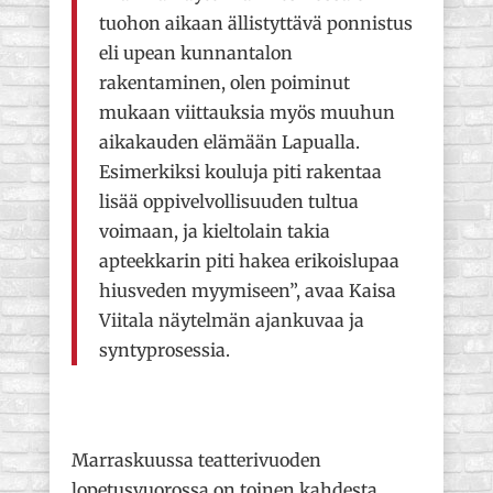
tuohon aikaan ällistyttävä ponnistus
eli upean kunnantalon
rakentaminen, olen poiminut
mukaan viittauksia myös muuhun
aikakauden elämään Lapualla.
Esimerkiksi kouluja piti rakentaa
lisää oppivelvollisuuden tultua
voimaan, ja kieltolain takia
apteekkarin piti hakea erikoislupaa
hiusveden myymiseen”, avaa Kaisa
Viitala näytelmän ajankuvaa ja
syntyprosessia.
Marraskuussa teatterivuoden
lopetusvuorossa on toinen kahdesta