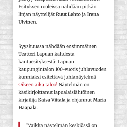
Esityksen rooleissa nähdään pitkän
linjan näyttelijät
Ruut Lehto
ja
Irena
Ulvinen
.
Syyskuussa nähdään ensimmäinen
Teatteri Lapuan kahdesta
kantaesityksestä: Lapuan
kaupungintalon 100-vuotis juhlavuoden
kunniaksi esitettävä juhlanäytelmä
Oikeen aika taloo!
Näytelmän on
käsikirjoittanut lapualaislähtöinen
kirjailija
Kaisa Viitala
ja ohjannut
Maria
Haapala
.
”Vaikka näytelmän keskiössä on