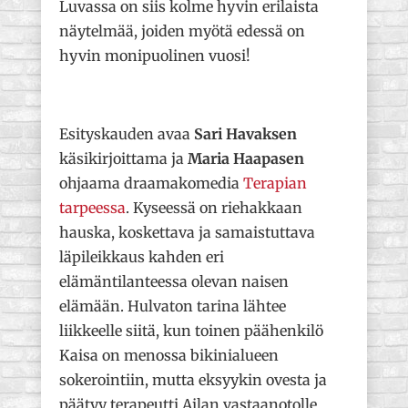
Luvassa on siis kolme hyvin erilaista
näytelmää, joiden myötä edessä on
hyvin monipuolinen vuosi!
Esityskauden avaa
Sari Havaksen
käsikirjoittama ja
Maria Haapasen
ohjaama draamakomedia
Terapian
tarpeessa
. Kyseessä on riehakkaan
hauska, koskettava ja samaistuttava
läpileikkaus kahden eri
elämäntilanteessa olevan naisen
elämään. Hulvaton tarina lähtee
liikkeelle siitä, kun toinen päähenkilö
Kaisa on menossa bikinialueen
sokerointiin, mutta eksyykin ovesta ja
päätyy terapeutti Ailan vastaanotolle.