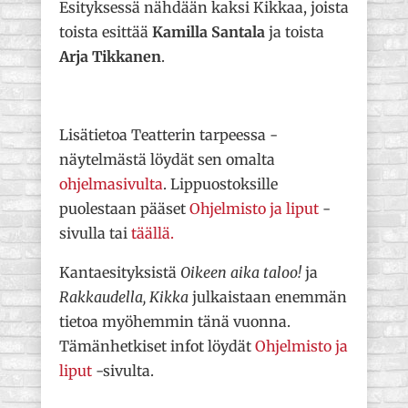
Esityksessä nähdään kaksi Kikkaa, joista
toista esittää
Kamilla Santala
ja toista
Arja Tikkanen
.
Lisätietoa Teatterin tarpeessa -
näytelmästä löydät sen omalta
ohjelmasivulta
. Lippuostoksille
puolestaan pääset
Ohjelmisto ja liput
-
sivulla tai
täällä.
Kantaesityksistä
Oikeen aika taloo!
ja
Rakkaudella, Kikka
julkaistaan enemmän
tietoa myöhemmin tänä vuonna.
Tämänhetkiset infot löydät
Ohjelmisto ja
liput
-sivulta.