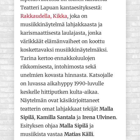
Teatteri Lapuan kantaesityksestä:
Rakkaudella, Kikka
, joka on
musiikkinäytelmä lahjakkaasta ja
karismaattisesta laulajasta, jonka
värikkäät elämänvaiheet on koottu
koskettavaksi musiikkinäytelmäksi.
Tarina kertoo ennakkoluulojen
rikkomisesta, intohimosta sekä
unelmien kovasta hinnasta. Katsojalle
on luvassa aikahyppy 1990-luvulle
keskelle hittiputken kulta-aikaa.
Näytelmän ovat käsikirjoittaneet
teatterin omat lahjakkaat tekijät
Malla
Sipilä
,
Kamilla Santala
ja
Irena Ulvinen
.
Esityksen ohjaa
Malla Sipilä
ja
musiikista vastaa
Matias Källi
.